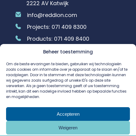
2222 AV Katwijk
info@reddion.com
Projects:
071 409 8300
Products:
071 409 8400
Beheer toestemming
Vestiging Rosmalen
Om de beste ervaringen te bieden, gebruiken wij technologieën
Bezoeklocatie
zoals cookies om informatie over je apparaat op te slaan en/of te
raadplegen. Door in te stemmen met deze technologieën kunnen
Huisbergenweg 8
wij gegevens zoals surfgedrag of unieke ID's op deze site
verwerken. Als je geen toestemming geeft of uw toestemming
5249 JR Rosmalen
intrekt, kan dit een nadelige invloed hebben op bepaalde functies
en mogelijkheden.
info.rosmalen@reddion.com
Projects:
073 648 7030
Accepteren
Weigeren