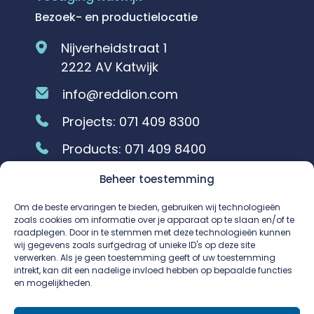
Bezoek- en productielocatie
Nijverheidstraat 1
2222 AV Katwijk
info@reddion.com
Projects:
071 409 8300
Products:
071 409 8400
Beheer toestemming
Vestiging Rosmalen
Om de beste ervaringen te bieden, gebruiken wij technologieën
Bezoeklocatie
zoals cookies om informatie over je apparaat op te slaan en/of te
raadplegen. Door in te stemmen met deze technologieën kunnen
Huisbergenweg 8
wij gegevens zoals surfgedrag of unieke ID's op deze site
verwerken. Als je geen toestemming geeft of uw toestemming
5249 JR Rosmalen
intrekt, kan dit een nadelige invloed hebben op bepaalde functies
en mogelijkheden.
info.rosmalen@reddion.com