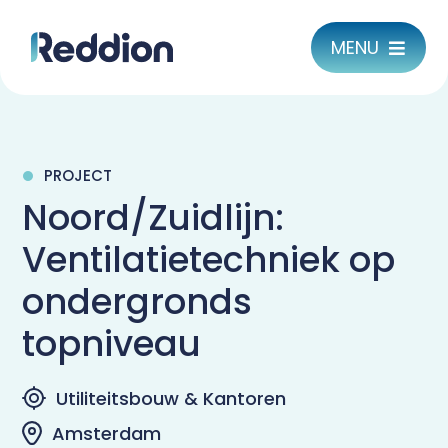
Skip
to
MENU
content
Over
PROJECT
Aanpak
Noord/Zuidlijn:
Ventilatietechniek op
Sectoren
ondergronds
Projecten
topniveau
Actueel
Utiliteitsbouw & Kantoren
Werken bij Reddion
Amsterdam