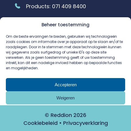
Products:
071 409 8400
Beheer toestemming
Vestiging Rosmalen
Bezoeklocatie
Om de beste ervaringen te bieden, gebruiken wij technologieën
zoals cookies om informatie over je apparaat op te slaan en/of te
raadplegen. Door in te stemmen met deze technologieën kunnen
Huisbergenweg 8
wij gegevens zoals surfgedrag of unieke ID's op deze site
verwerken. Als je geen toestemming geeft of uw toestemming
5249 JR Rosmalen
intrekt, kan dit een nadelige invloed hebben op bepaalde functies
en mogelijkheden.
info.rosmalen@reddion.com
Projects:
073 648 7030
Accepteren
Weigeren
Bekijk voorkeuren
© Reddion 2026
Cookiebeleid
•
Privacyverklaring
Cookiebeleid
Privacyverklaring