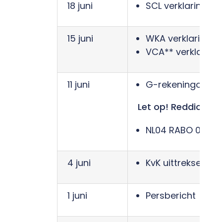
18 juni
SCL verklaring –
15 juni
WKA verklaring R
VCA** verklaring 
11 juni
G-rekeningoveree
Let op! Reddion P
NL04 RABO 0991 55
4 juni
KvK uittreksel pe
1 juni
Persbericht